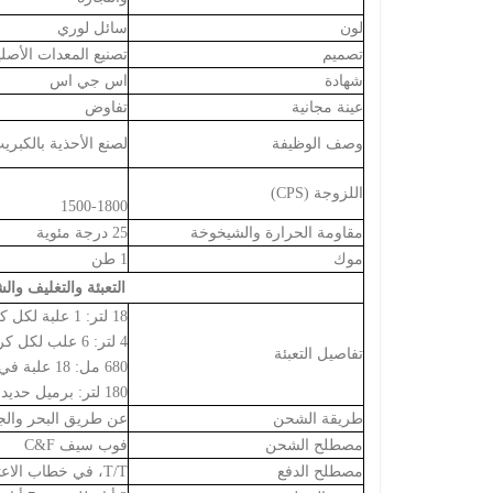
لون
سائل لوري
تصميم
تصنيع المعدات الأصلي
شهادة
اس جي اس
عينة مجانية
تفاوض
وصف الوظيفة
لصنع الأحذية بالكبر
اللزوجة (CPS)
1500-1800
مقاومة الحرارة والشيخوخة
25
درجة مئوية
موك
1 طن
التعبئة والتغليف وا
18 لتر: 1 علبة لكل كرتونة؛
4 لتر: 6 علب لكل كرتونة؛
تفاصيل التعبئة
680 مل: 18 علبة في الكرتون؛
180 لتر: برميل حديد
طريقة الشحن
عن طريق البحر والجو
مصطلح الشحن
فوب سيف C&F
مصطلح الدفع
T/T، في خطاب الاعتماد في الأفق