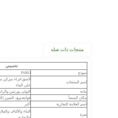
منتجات ذات صله
تخصيص
نموذج
PS803
لاصق/غراء مبركن منق
اسم المنتجات
على الماء
مادة
البولي يوريثين والرا
مكان المنشأ
قوانغدونغ، الصين (ال
اسم العلامة التجارية
أكبر
البناء والألياف والمل
ميزة
والنجارة