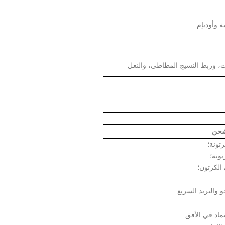
ة وأوديإم
يت، وربط النسيج المطاطي، والنعل
لشحن
 والبريد السريع