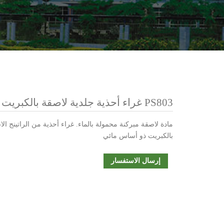
PS803 غراء أحذية جلدية لاصقة بالكبريت
مادة لاصقة مبركنة محمولة بالماء. غراء أحذية من الراتينج ال
بالكبريت ذو أساس مائي
إرسال الاستفسار