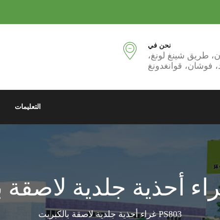
نحن في
، فوشان، قوانغدونغ
التعليمات
PS803 غراء أحذية جلدية لاصقة بالكبريت