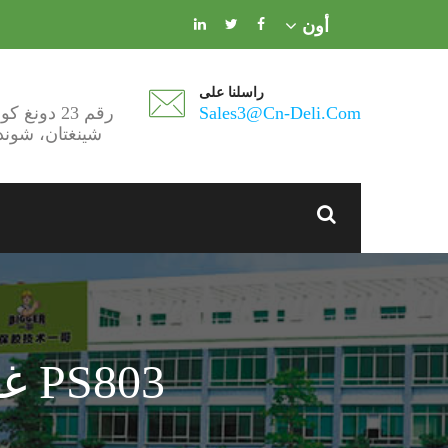
أون
راسلنا على
Sales3@cn-Deli.com
رقم 23 دونغ كون، طريق شينغ لونغ،
شينغتان، شوند
PS803 غراء أحذية جلدية لاصقة بالكبريت