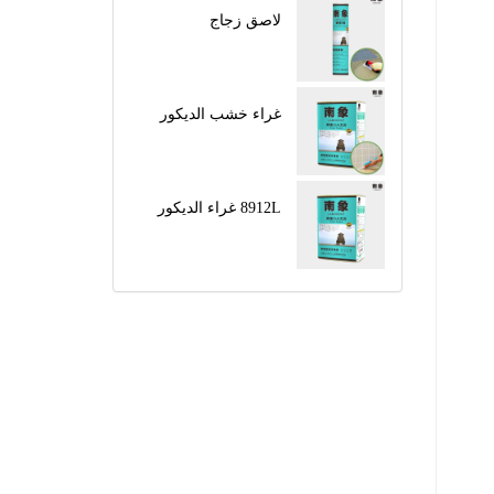
لاصق زجاج
غراء خشب الديكور
8912L غراء الديكور