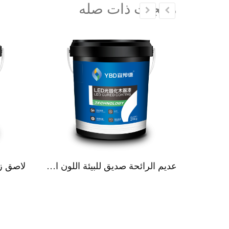
منتجات ذات صله
عديم الرائحة صديق للبيئة اللون الأبيض طلاء الجدران الخفيفة المعتمدة على الماء للسياراتوصف المنتج
لاصق ز