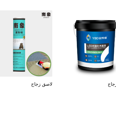
جاج
لاصق زجاج