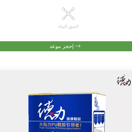
لاصق البناء
إحجز موعد