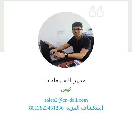
2
تحذيرات
مدير المبيعات:
1. عدم خلط المنتج مع مواد لاصقة أخرى.
كيفن
2. يجب تغطية خزان الغراء جيدًا لتجنب أي غبار أو تلوث.
sales2@cn-deli.com
3. تجنب استخدامه في الظروف الرطبة، لأنه قد يكون
استكشاف المزيد+8613823451230
هناك بعض التكثيف على سطح الغراء مما يتعارض مع
الفعالية.
4. ضعه في غرفة باردة، وتجنب أشعة الشمس والنار.