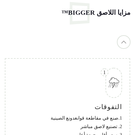
وفي درجة حرارة محيطة أقل من 35 درجة مئوية وأعلى
من 10 درجات مئوية.
مزايا اللاصق BIGGER™
2. يجب منع أشعة الشمس المباشرة وتكثيف الرطوبة.
1
التفوقات
1.صنع في مقاطعة قوانغدونغ الصينية
2. تصنيع لاصق مباشر
3. سعر أقل وجودة أعلى