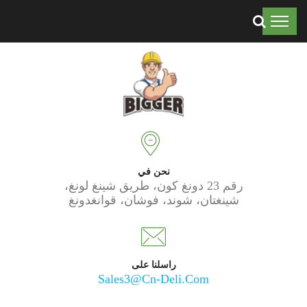
موثوق به من قبل 50 ألف عميل حول العالم.
نحن في
رقم 23 دونغ كون، طريق شينغ لونغ،
شينغتان، شوند، فوشان، قوانغدونغ
راسلنا على
Sales3@cn-Deli.com