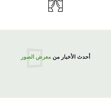
هناك بعض التكثيف على سطح الغراء مما يتعارض مع
الفعالية.
4. ضعه في غرفة باردة، وتجنب أشعة الشمس والنار.
أحدث الأخبار من
معرض الصور
3
التخزين ومدة الصلاحية
1. يمكن تخزين المواد في الداخل لمدة 12 شهرًا، من تاريخ
التصنيع، في عبواتها الأصلية في ظروف جافة ونظيفة