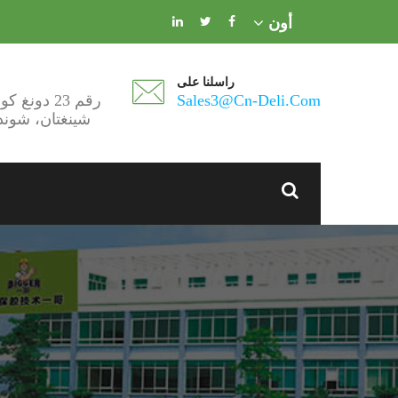
أون
راسلنا على
Sales3@cn-Deli.com
رقم 23 دونغ كون، طريق شينغ لونغ،
شينغتان، شوند