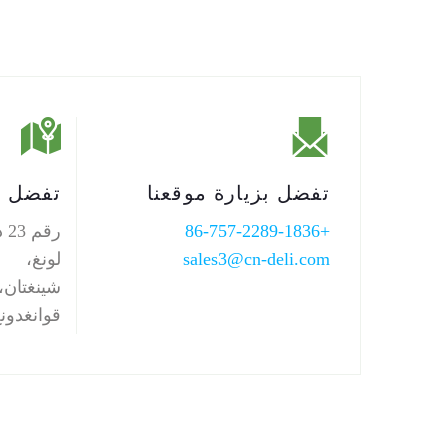
تفضل بزيارة موقعنا
تفضل ب
+86-757-2289-1836
رق
sales3@cn-deli.com
لونغ،
شينغتان،
قوانغدون