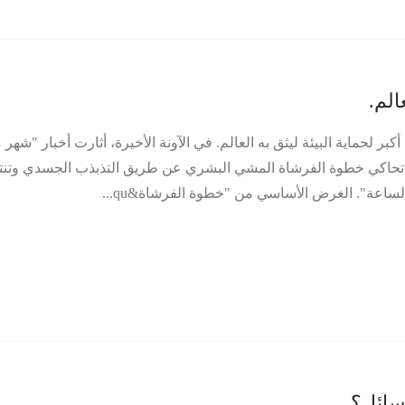
الم.
لحماية البيئة ليثق به العالم. في الآونة الأخيرة، أثارت أخبار "شهر 
التي تزيد عن 10000" جدلاً ساخنًا. تحاكي خطوة الفرشاة المشي البشري عن طريق التذبذب الجسدي وتن
سائل؟