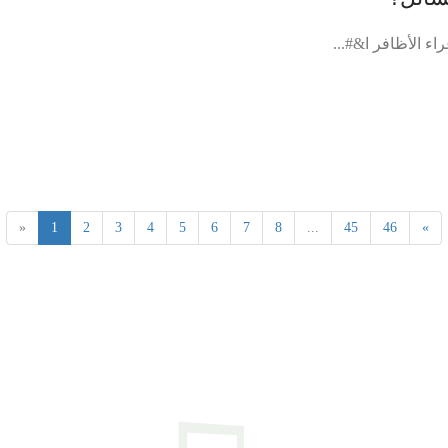
ء الأظافر ا&#...
«
1
2
3
4
5
6
7
8
...
45
46
»