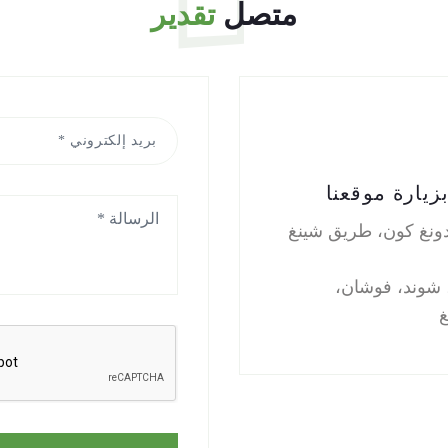
متصل
تقدير
زيارة موقعنا
م 23 دونغ كون، طريق شينغ
 شوند، فوشان،
غ