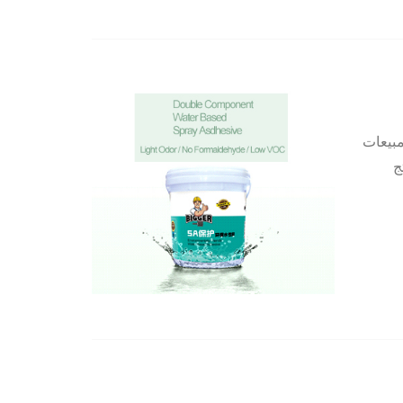
مبيعات
تج