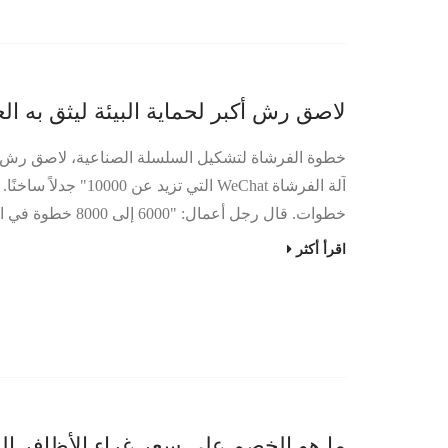
لاصق رش أكبر لحماية البيئة ليثق به الع
خطوة الفرشاة لتشكيل السلسلة الصناعية، لاصق رش أكبر 
آلة الفرشاة WeChat 
خطوات. قال رجل أعمال: "6000 إلى 8000 خطوة في الساعة". الغرض الأساسي من "خطوة الفرشاة&qu...
اقرأ أكثر
ما هو الخصم على سعر غراء الأظافر ال