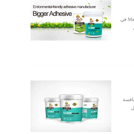
أكبر رذاذ الغراء ومعدات اللياقة البدنية ماي باو لتحقيق التعاون الاستراتيجي . في عام 2001، بدأت معدات اللياقة البدنية Maybohe في
ن
نافسة
ل