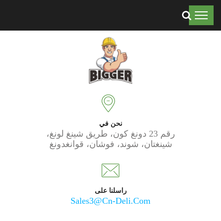
موثوق به من قبل 50 ألف عميل حول العالم.
نحن في
رقم 23 دونغ كون، طريق شينغ لونغ،
شينغتان، شوند، فوشان، قوانغدونغ
راسلنا على
Sales3@cn-Deli.com