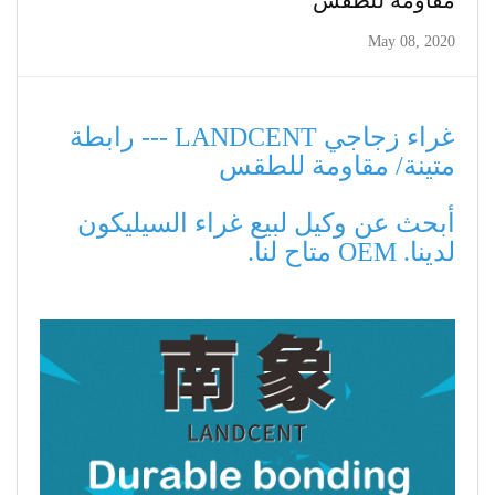
مقاومة للطقس
May 08, 2020
غراء زجاجي LANDCENT --- رابطة
متينة/ مقاومة للطقس
أبحث عن وكيل لبيع غراء السيليكون
لدينا. OEM متاح لنا.